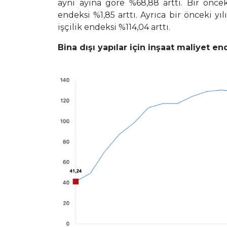
aynı ayına göre %68,88 arttı. Bir öncek
endeksi %1,85 arttı. Ayrıca bir önceki y
işçilik endeksi %114,04 arttı.
Bina dışı yapılar için inşaat maliyet en