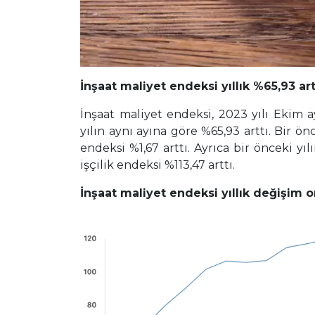
İnşaat maliyet endeksi yıllık %65,93 artt
İnşaat maliyet endeksi, 2023 yılı Ekim a
yılın aynı ayına göre %65,93 arttı. Bir ö
endeksi %1,67 arttı. Ayrıca bir önceki y
işçilik endeksi %113,47 arttı.
İnşaat maliyet endeksi yıllık değişim o