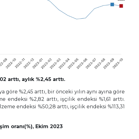
2 arttı, aylık %2,45 arttı.
a göre %2,45 arttı, bir önceki yılın aynı ayına göre
 endeksi %2,82 arttı, işçilik endeksi %1,61 arttı.
lzeme endeksi %50,28 arttı, işçilik endeksi %113,31
işim oranı(%), Ekim 2023