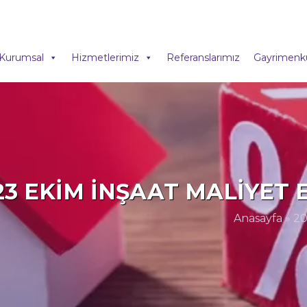
Kurumsal
Hizmetlerimiz
Referanslarımız
Gayrimenku
23 EKIM İNŞAAT MALIYET 
Anasayfa
»
20