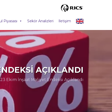
l Piyasası
Sekör Analizleri
İletişim
ENDEKSI AÇIKLANDI
23 Ekim İnşaat Maliyet Endeksi Açıklandı