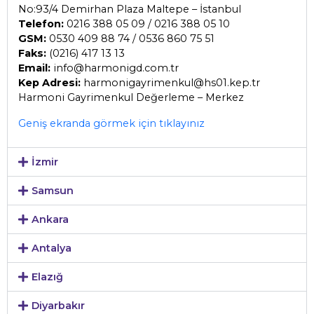
No:93/4 Demirhan Plaza Maltepe – İstanbul
Telefon:
0216 388 05 09 / 0216 388 05 10
GSM:
0530 409 88 74 / 0536 860 75 51
Faks:
(0216) 417 13 13
Email:
info@harmonigd.com.tr
Kep Adresi:
harmonigayrimenkul@hs01.kep.tr
Harmoni Gayrimenkul Değerleme – Merkez
Geniş ekranda görmek için tıklayınız
İzmir
Samsun
Ankara
Antalya
Elazığ
Diyarbakır