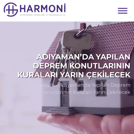
ADIYAMAN’DA YAPILAN
DEPREM KONUTLARININ
KURALARI YARIN ÇEKILECEK
Anasayfa
»
Adıyaman’da Yapılan Deprem
Konutlarının Kuraları Yarın Çekilecek