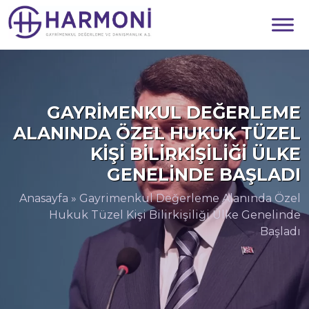
GAYRIMENKUL DEĞERLEME
ALANINDA ÖZEL HUKUK TÜZEL
KIŞI BILIRKIŞILIĞI ÜLKE
GENELINDE BAŞLADI
Anasayfa
»
Gayrimenkul Değerleme Alanında Özel
Hukuk Tüzel Kişi Bilirkişiliği Ülke Genelinde
Başladı