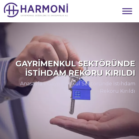
GAYRIMENKUL SEKTÖRÜNDE
İSTIHDAM REKORU KIRILDI
Anasayfa
»
Gayrimenkul Sektöründe İstihdam
Rekoru Kırıldı