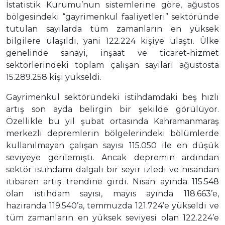
İstatistik Kurumu’nun sistemlerine göre, ağustos
bölgesindeki “gayrimenkul faaliyetleri” sektöründe
tutulan sayılarda tüm zamanların en yüksek
bilgilere ulaşıldı, yani 122.224 kişiye ulaştı. Ülke
genelinde sanayi, inşaat ve ticaret-hizmet
sektörlerindeki toplam çalışan sayıları ağustosta
15.289.258 kişi yükseldi.
Gayrimenkul sektöründeki istihdamdaki beş hızlı
artış son ayda belirgin bir şekilde görülüyor.
Özellikle bu yıl şubat ortasında Kahramanmaraş
merkezli depremlerin bölgelerindeki bölümlerde
kullanılmayan çalışan sayısı 115.050 ile en düşük
seviyeye gerilemişti. Ancak depremin ardından
sektör istihdamı dalgalı bir seyir izledi ve nisandan
itibaren artış trendine girdi. Nisan ayında 115.548
olan istihdam sayısı, mayıs ayında 118.663’e,
haziranda 119.540’a, temmuzda 121.724’e yükseldi ve
tüm zamanların en yüksek seviyesi olan 122.224’e