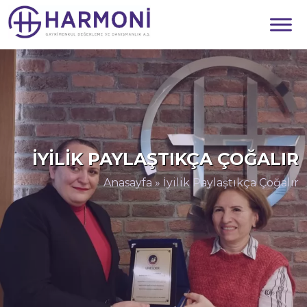
İYILIK PAYLAŞTIKÇA ÇOĞALIR
Anasayfa
»
İyilik Paylaştıkça Çoğalır