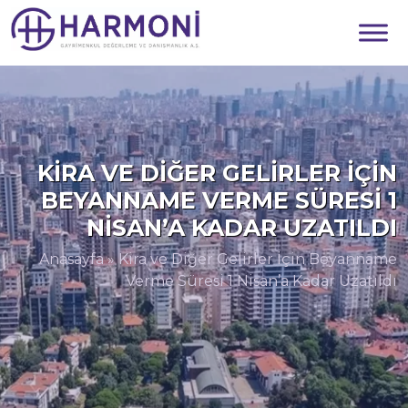
KIRA VE DIĞER GELIRLER İÇIN
BEYANNAME VERME SÜRESI 1
NISAN’A KADAR UZATILDI
Anasayfa
»
Kira ve Diğer Gelirler İçin Beyanname
Verme Süresi 1 Nisan’a Kadar Uzatıldı