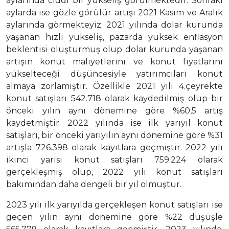
aylarında ciddi bir yükseliş görülmektedir. Sonraki
aylarda ise gözle görülür artışı 2021 Kasım ve Aralık
aylarında görmekteyiz. 2021 yılında dolar kurunda
yaşanan hızlı yükseliş, pazarda yüksek enflasyon
beklentisi oluşturmuş olup dolar kurunda yaşanan
artışın konut maliyetlerini ve konut fiyatlarını
yükselteceği düşüncesiyle yatırımcıları konut
almaya zorlamıştır. Özellikle 2021 yılı 4.çeyrekte
konut satışları 542.718 olarak kaydedilmiş olup bir
önceki yılın aynı dönemine göre %60,5 artış
kaydetmiştir. 2022 yılında ise ilk yarıyıl konut
satışları, bir önceki yarıyılın aynı dönemine göre %31
artışla 726.398 olarak kayıtlara geçmiştir. 2022 yılı
ikinci yarısı konut satışları 759.224 olarak
gerçekleşmiş olup, 2022 yılı konut satışları
bakımından daha dengeli bir yıl olmuştur.
2023 yılı ilk yarıyılda gerçekleşen konut satışları ise
geçen yılın aynı dönemine göre %22 düşüşle